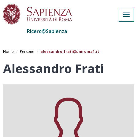
Togg
navig
Ricerc@Sapienza
Salta
al
Home
Persone
alessandro.frati@uniroma1.it
contenuto
principale
Alessandro Frati