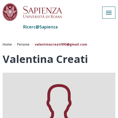
Togg
navig
Ricerc@Sapienza
Salta
al
Home
Persone
valentinacreati995@gmail.com
contenuto
principale
Valentina Creati