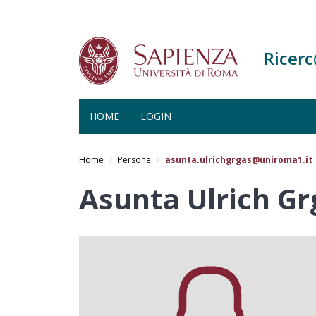
Ricer
HOME
LOGIN
Salta
al
Home
Persone
asunta.ulrichgrgas@uniroma1.it
contenuto
principale
Asunta Ulrich Gr