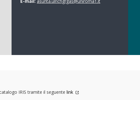
E-mail:
asunta.ulrichgrgas@uniroma1.it
l catalogo IRIS tramite il seguente
link