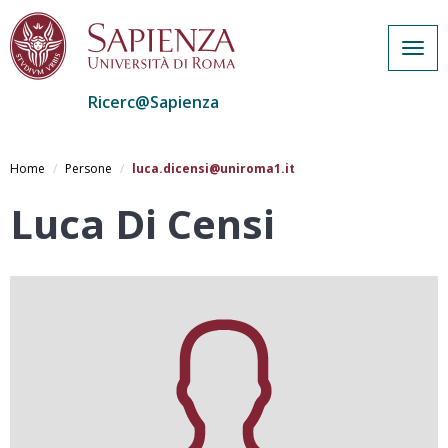
Togg
navig
Ricerc@Sapienza
Salta
al
Home
Persone
luca.dicensi@uniroma1.it
contenuto
principale
Luca Di Censi