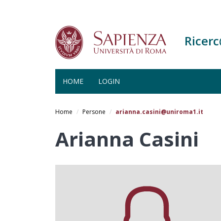
Ricer
HOME
LOGIN
Salta
al
Home
Persone
arianna.casini@uniroma1.it
contenuto
principale
Arianna Casini