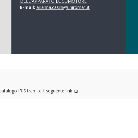
DELL'APPARATO LOCOMOTORE
E-mail:
arianna.casini@uniroma1.it
l catalogo IRIS tramite il seguente
link