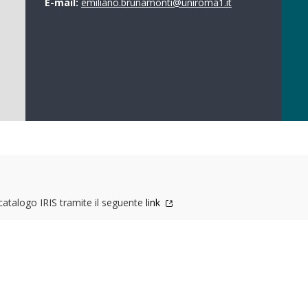
E-mail:
emiliano.brunamonti@uniroma1.it
 catalogo IRIS tramite il seguente
link