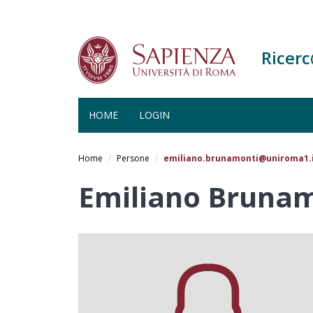
Ricer
HOME
LOGIN
Salta
al
Home
Persone
emiliano.brunamonti@uniroma1.
contenuto
principale
Emiliano Bruna