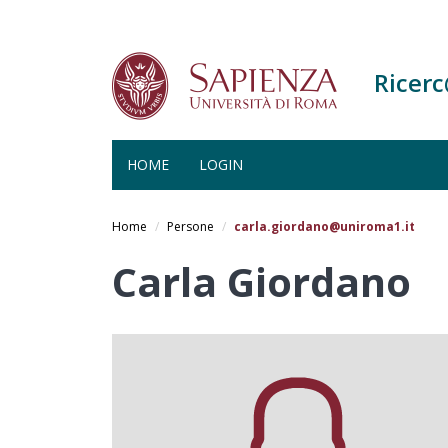
Ricer
HOME
LOGIN
Salta
al
Home
Persone
carla.giordano@uniroma1.it
contenuto
principale
Carla Giordano