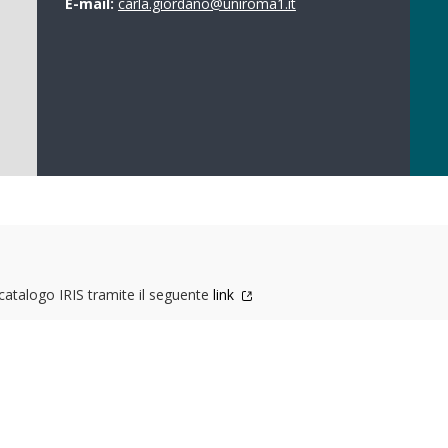
E-mail:
carla.giordano@uniroma1.it
l catalogo IRIS tramite il seguente
link