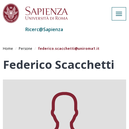
Togg
navig
Ricerc@Sapienza
Salta
al
Home
Persone
federico.scacchetti@uniroma1.it
contenuto
principale
Federico Scacchetti