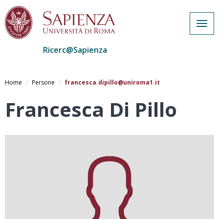
Togg
navig
Ricerc@Sapienza
Salta
al
Home
Persone
francesca.dipillo@uniroma1.it
contenuto
principale
Francesca Di Pillo