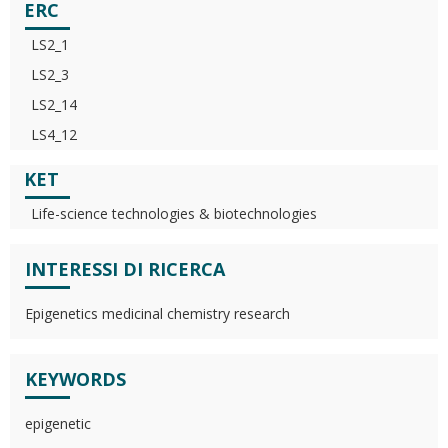
ERC
LS2_1
LS2_3
LS2_14
LS4_12
KET
Life-science technologies & biotechnologies
INTERESSI DI RICERCA
Epigenetics medicinal chemistry research
KEYWORDS
epigenetic