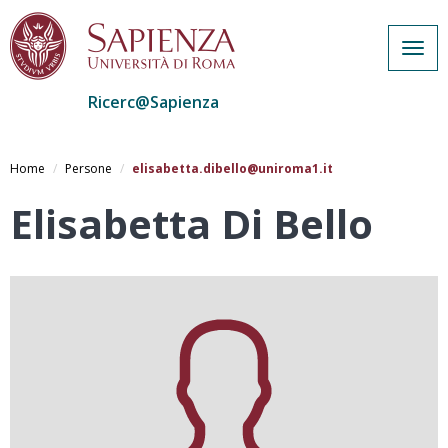
Togg
navig
Ricerc@Sapienza
Salta
al
Home
Persone
elisabetta.dibello@uniroma1.it
contenuto
principale
Elisabetta Di Bello