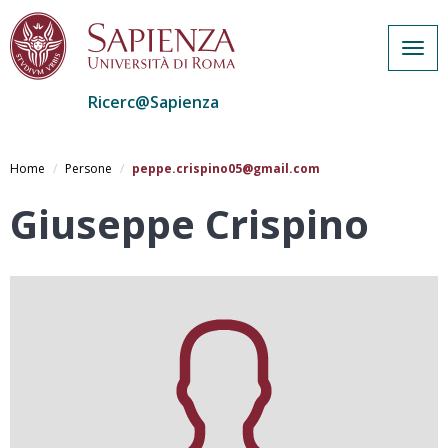
Togg
navig
Ricerc@Sapienza
Salta
al
Home
Persone
peppe.crispino05@gmail.com
contenuto
principale
Giuseppe Crispino