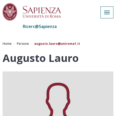
Togg
navig
Ricerc@Sapienza
Salta
al
Home
Persone
augusto.lauro@uniroma1.it
contenuto
principale
Augusto Lauro