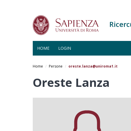
Ricer
HOME
LOGIN
Salta
al
Home
Persone
oreste.lanza@uniroma1.it
contenuto
principale
Oreste Lanza