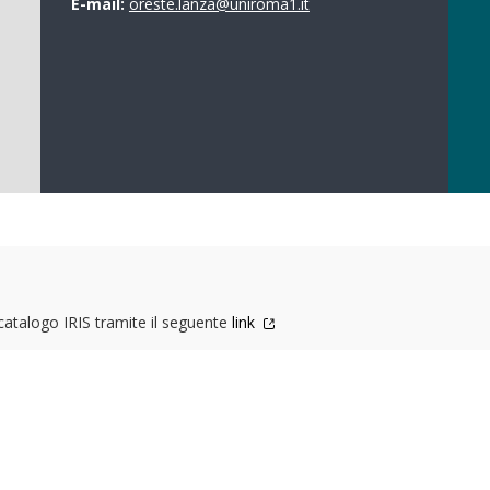
E-mail:
oreste.lanza@uniroma1.it
 catalogo IRIS tramite il seguente
link