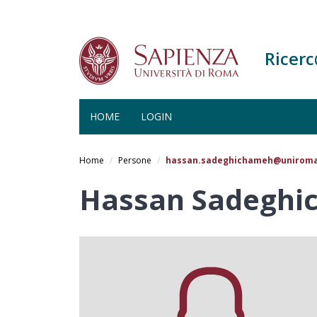
Ricer
HOME
LOGIN
Salta
al
Home
Persone
hassan.sadeghichameh@uniroma
contenuto
principale
Hassan Sadeghi