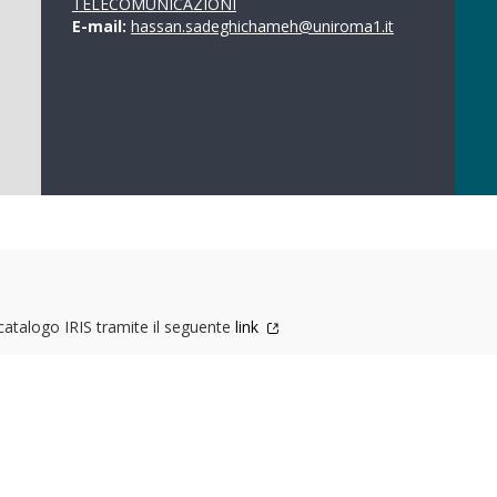
TELECOMUNICAZIONI
E-mail:
hassan.sadeghichameh@uniroma1.it
 catalogo IRIS tramite il seguente
link