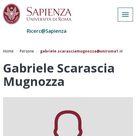
Togg
navig
Ricerc@Sapienza
Salta
al
Home
Persone
gabriele.scarasciamugnozza@uniroma1.it
contenuto
principale
Gabriele Scarascia
Mugnozza