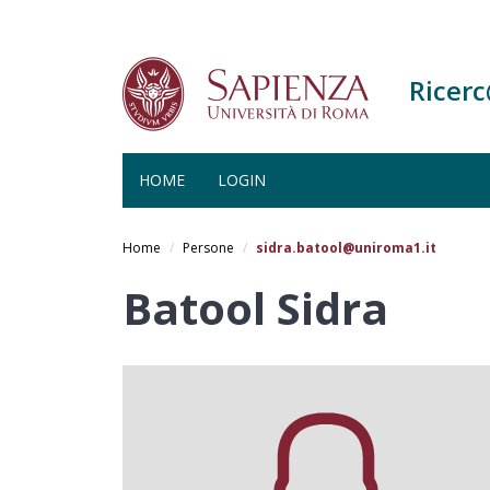
Ricer
HOME
LOGIN
Salta
al
Home
Persone
sidra.batool@uniroma1.it
contenuto
principale
Batool Sidra