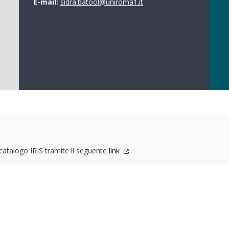
E-mail:
sidra.batool@uniroma1.it
l catalogo IRIS tramite il seguente
link