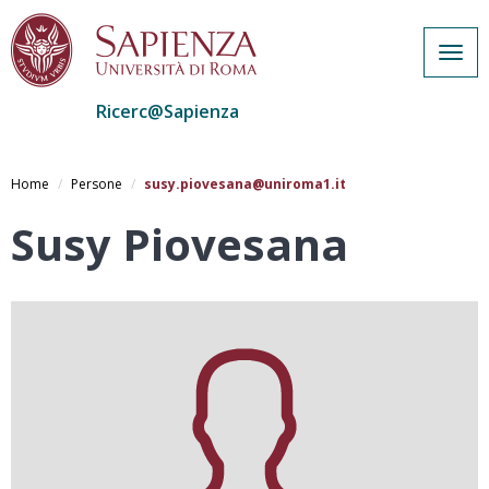
Togg
navig
Ricerc@Sapienza
Salta
al
Home
Persone
susy.piovesana@uniroma1.it
contenuto
principale
Susy Piovesana