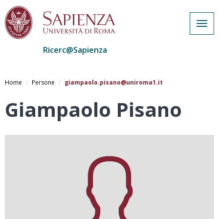
Togg
navig
Ricerc@Sapienza
Salta
al
Home
Persone
giampaolo.pisano@uniroma1.it
contenuto
principale
Giampaolo Pisano