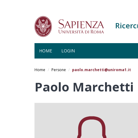
Ricer
HOME
LOGIN
Salta
al
Home
Persone
paolo.marchetti@uniroma1.it
contenuto
principale
Paolo Marchetti