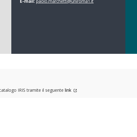
E-mail:
paolo.marchetti@uniroma1.it
 catalogo IRIS tramite il seguente
link