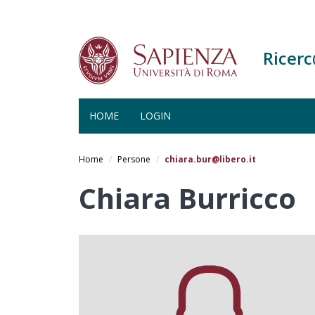
Ricer
HOME
LOGIN
Salta
al
Home
Persone
chiara.bur@libero.it
contenuto
principale
Chiara Burricco