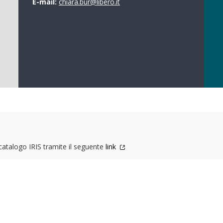
E-mail:
chiara.bur@libero.it
 catalogo IRIS tramite il seguente
link