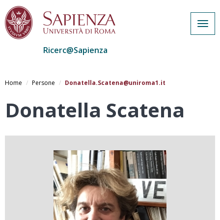
Togg
navig
Ricerc@Sapienza
Salta
al
Home
Persone
Donatella.Scatena@uniroma1.it
contenuto
principale
Donatella Scatena