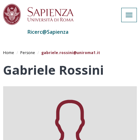
Togg
navig
Ricerc@Sapienza
Salta
al
Home
Persone
gabriele.rossini@uniroma1.it
contenuto
principale
Gabriele Rossini