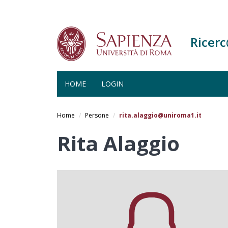
Ricer
HOME
LOGIN
Salta
al
Home
Persone
rita.alaggio@uniroma1.it
contenuto
principale
Rita Alaggio