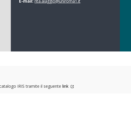
E-mail:
rita.alaggio@uniroma1.it
l catalogo IRIS tramite il seguente
link