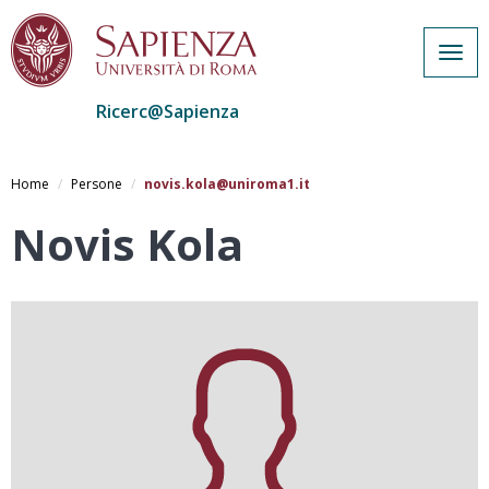
Togg
navig
Ricerc@Sapienza
Salta
al
Home
Persone
novis.kola@uniroma1.it
contenuto
principale
Novis Kola