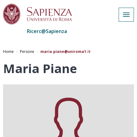
Togg
navig
Ricerc@Sapienza
Salta
al
Home
Persone
maria.piane@uniroma1.it
contenuto
principale
Maria Piane