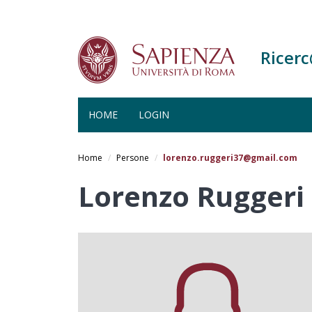
Ricer
HOME
LOGIN
Salta
al
Home
Persone
lorenzo.ruggeri37@gmail.com
contenuto
principale
Lorenzo Ruggeri