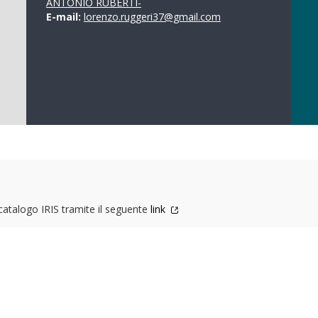
ANTONIO RUBERTI-
E-mail:
lorenzo.ruggeri37@gmail.com
 catalogo IRIS tramite il seguente
link