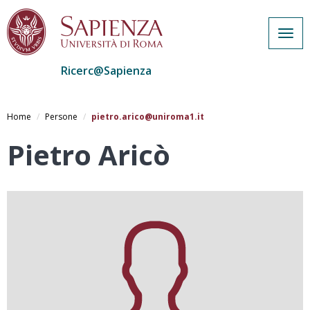
Togg
navig
Ricerc@Sapienza
Salta
al
Home
Persone
pietro.arico@uniroma1.it
contenuto
principale
Pietro Aricò