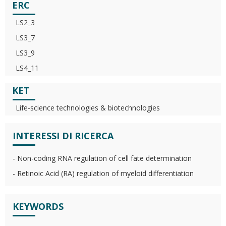
ERC
LS2_3
LS3_7
LS3_9
LS4_11
KET
Life-science technologies & biotechnologies
INTERESSI DI RICERCA
- Non-coding RNA regulation of cell fate determination
- Retinoic Acid (RA) regulation of myeloid differentiation
KEYWORDS