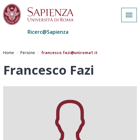
Togg
navig
Ricerc@Sapienza
Salta
al
Home
Persone
francesco.fazi@uniroma1.it
contenuto
principale
Francesco Fazi