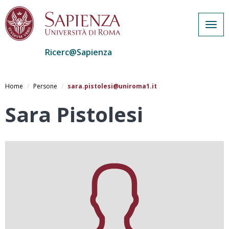
Togg
navig
Ricerc@Sapienza
Salta
al
Home
Persone
sara.pistolesi@uniroma1.it
contenuto
principale
Sara Pistolesi