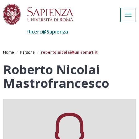
Togg
navig
Ricerc@Sapienza
Salta
al
Home
Persone
roberto.nicolai@uniroma1.it
contenuto
principale
Roberto Nicolai
Mastrofrancesco