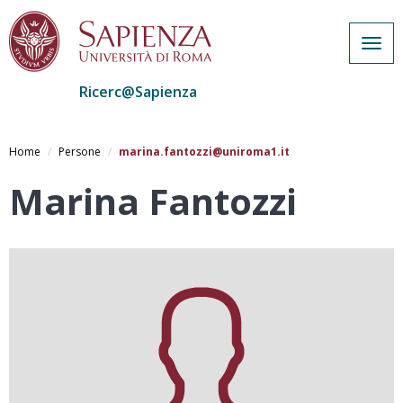
Togg
navig
Ricerc@Sapienza
Salta
al
Home
Persone
marina.fantozzi@uniroma1.it
contenuto
principale
Marina Fantozzi