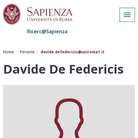
Togg
navig
Ricerc@Sapienza
Salta
al
Home
Persone
davide.defedericis@uniroma1.it
contenuto
principale
Davide De Federicis