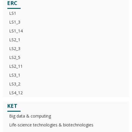
ERC
LS1
LS1_3
LS1_14
LS2_1
LS2_3
LS2_5
LS2_11
LS3_1
LS3_2
LS4_12
KET
Big data & computing
Life-science technologies & biotechnologies