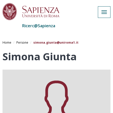
Togg
navig
Ricerc@Sapienza
Salta
al
Home
Persone
simona.giunta@uniroma1.it
contenuto
principale
Simona Giunta