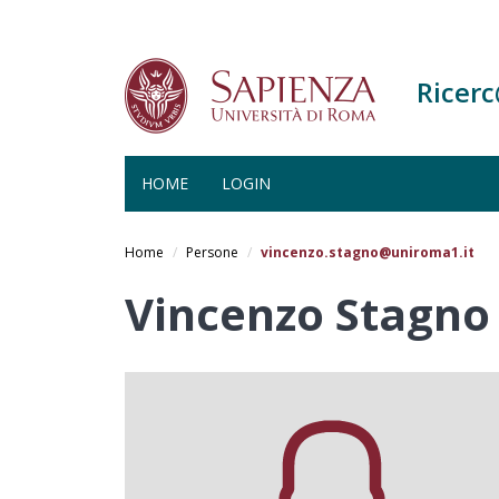
Ricer
HOME
LOGIN
Salta
al
Home
Persone
vincenzo.stagno@uniroma1.it
contenuto
principale
Vincenzo Stagno