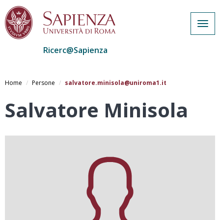
Togg
navig
Ricerc@Sapienza
Salta
al
Home
Persone
salvatore.minisola@uniroma1.it
contenuto
principale
Salvatore Minisola