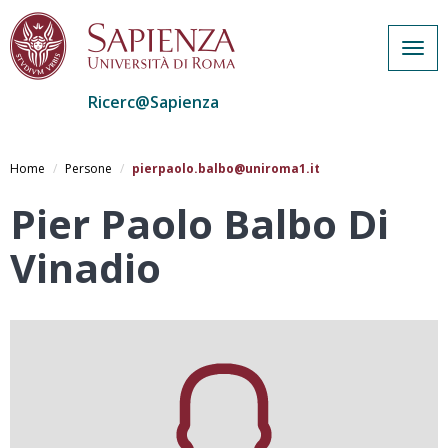
Togg
navig
Ricerc@Sapienza
Salta
al
Home
Persone
pierpaolo.balbo@uniroma1.it
contenuto
principale
Pier Paolo Balbo Di
Vinadio