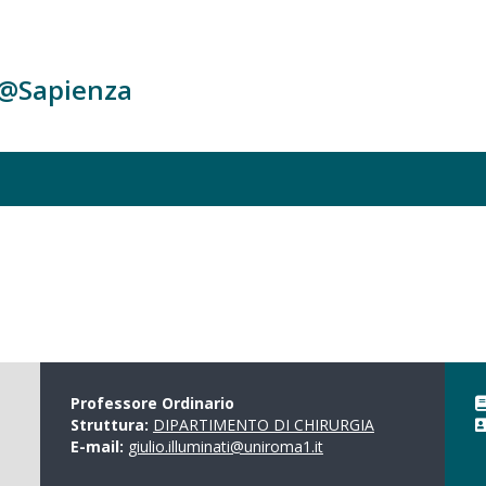
c@Sapienza
Professore Ordinario
Struttura:
DIPARTIMENTO DI CHIRURGIA
E-mail:
giulio.illuminati@uniroma1.it