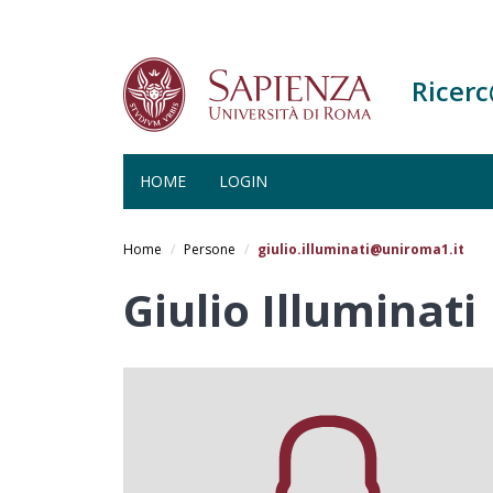
Ricer
HOME
LOGIN
Salta
al
Home
Persone
giulio.illuminati@uniroma1.it
contenuto
principale
Giulio Illuminati