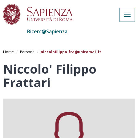
Togg
navig
Ricerc@Sapienza
Salta
al
Home
Persone
niccolofilippo.fra@uniroma1.it
contenuto
principale
Niccolo' Filippo
Frattari