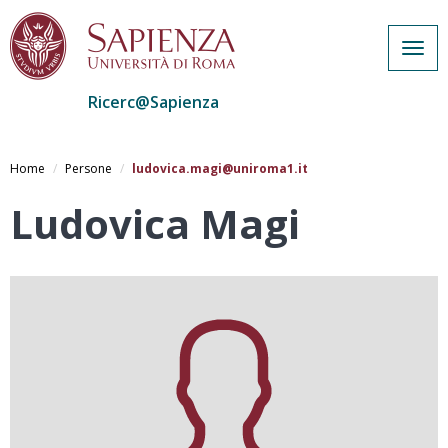
Togg
navig
Ricerc@Sapienza
Salta
al
Home
Persone
ludovica.magi@uniroma1.it
contenuto
principale
Ludovica Magi