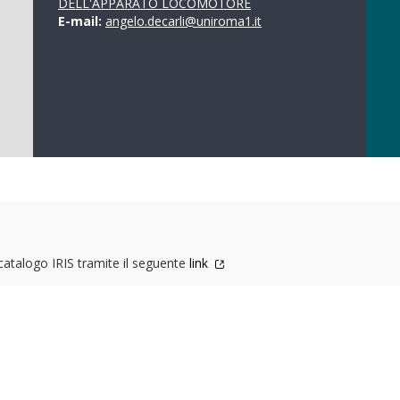
DELL'APPARATO LOCOMOTORE
E-mail:
angelo.decarli@uniroma1.it
 catalogo IRIS tramite il seguente
link