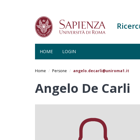
Ricer
HOME
LOGIN
Salta
al
Home
Persone
angelo.decarli@uniroma1.it
contenuto
principale
Angelo De Carli