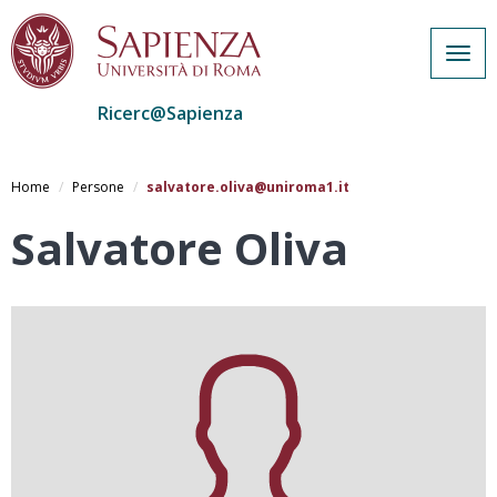
Togg
navig
Ricerc@Sapienza
Salta
al
Home
Persone
salvatore.oliva@uniroma1.it
contenuto
principale
Salvatore Oliva