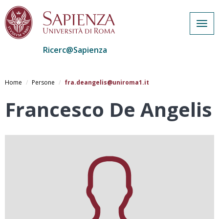
Togg
navig
Ricerc@Sapienza
Salta
al
Home
Persone
fra.deangelis@uniroma1.it
contenuto
principale
Francesco De Angelis