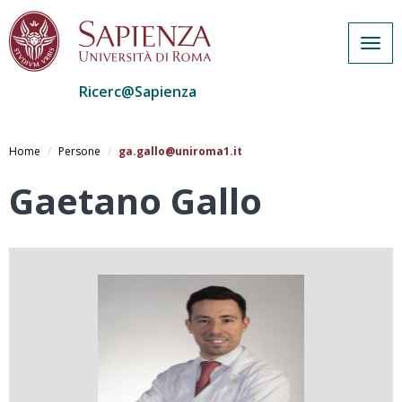
Togg
navig
Ricerc@Sapienza
Salta
al
Home
Persone
ga.gallo@uniroma1.it
contenuto
principale
Gaetano Gallo