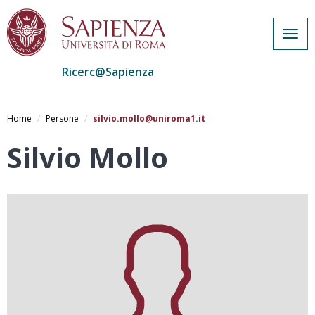
Togg
navig
Ricerc@Sapienza
Salta
al
Home
Persone
silvio.mollo@uniroma1.it
contenuto
principale
Silvio Mollo