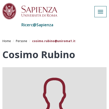
Togg
navig
Ricerc@Sapienza
Salta
al
Home
Persone
cosimo.rubino@uniroma1.it
contenuto
principale
Cosimo Rubino