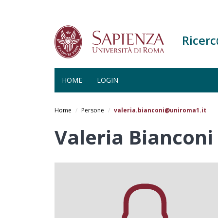
Ricer
HOME
LOGIN
Salta
al
Home
Persone
valeria.bianconi@uniroma1.it
contenuto
principale
Valeria Bianconi