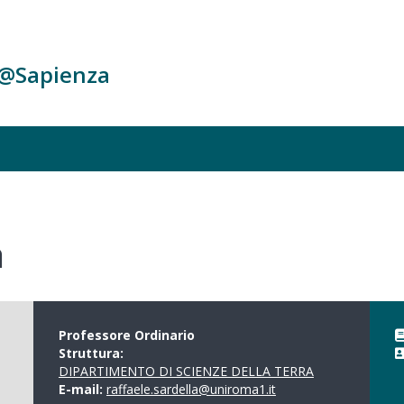
c@Sapienza
a
Professore Ordinario
Struttura:
DIPARTIMENTO DI SCIENZE DELLA TERRA
E-mail:
raffaele.sardella@uniroma1.it