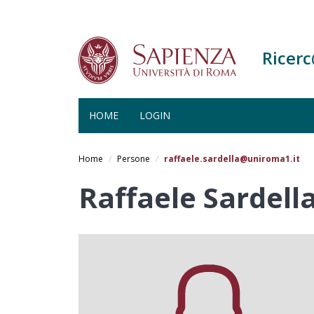
Ricer
HOME
LOGIN
Salta
al
Home
Persone
raffaele.sardella@uniroma1.it
contenuto
principale
Raffaele Sardell