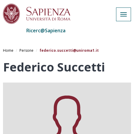
Togg
navig
Ricerc@Sapienza
Salta
al
Home
Persone
federico.succetti@uniroma1.it
contenuto
principale
Federico Succetti