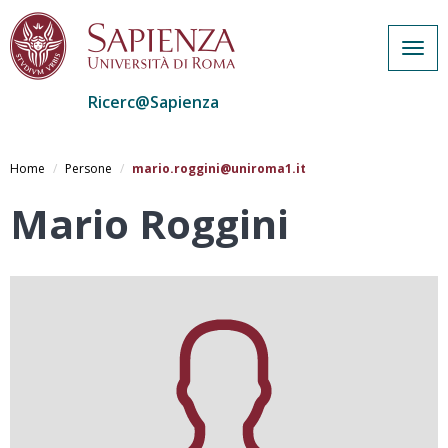
Togg
navig
Ricerc@Sapienza
Salta
al
Home
Persone
mario.roggini@uniroma1.it
contenuto
principale
Mario Roggini