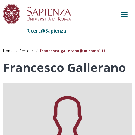
Togg
navig
Ricerc@Sapienza
Salta
al
Home
Persone
francesco.gallerano@uniroma1.it
contenuto
principale
Francesco Gallerano